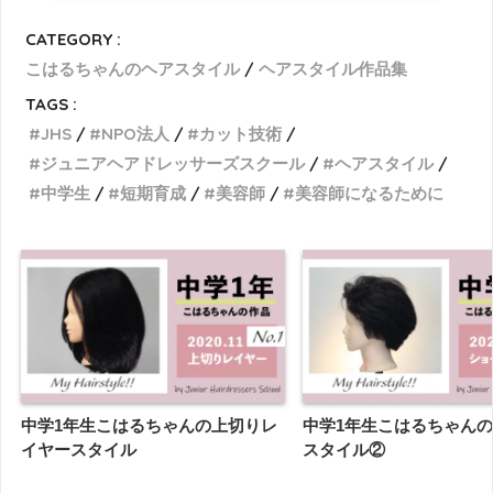
CATEGORY :
こはるちゃんのヘアスタイル
ヘアスタイル作品集
TAGS :
JHS
NPO法人
カット技術
ジュニアヘアドレッサーズスクール
ヘアスタイル
中学生
短期育成
美容師
美容師になるために
中学1年生こはるちゃんの上切りレ
中学1年生こはるちゃん
イヤースタイル
スタイル②