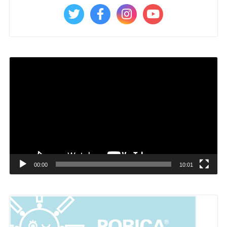
Video
Player
00:00
10:01