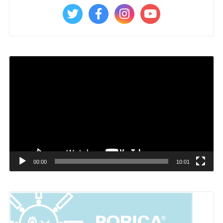
Video
Player
00:00
10:01