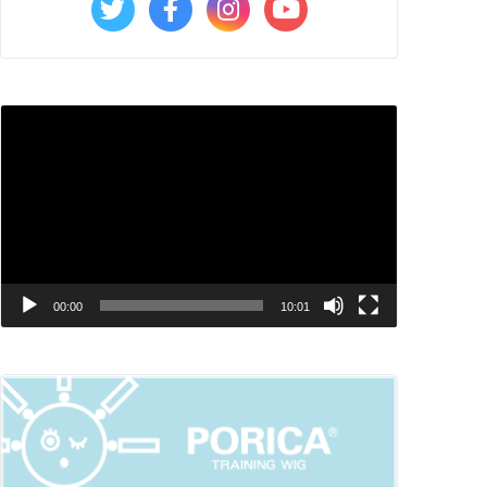
動
画
プ
レ
ー
ヤ
00:00
10:01
ー