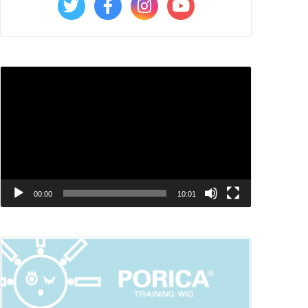
動
画
プ
レ
ー
ヤ
00:00
10:01
ー