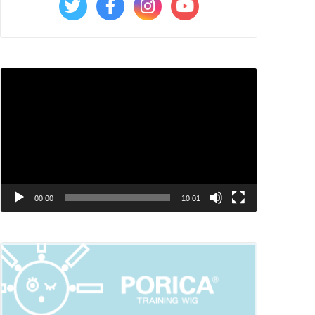
動
画
プ
レ
ー
ヤ
00:00
10:01
ー