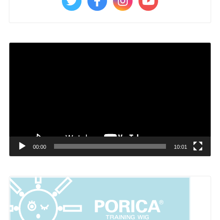
Video
Player
00:00
10:01