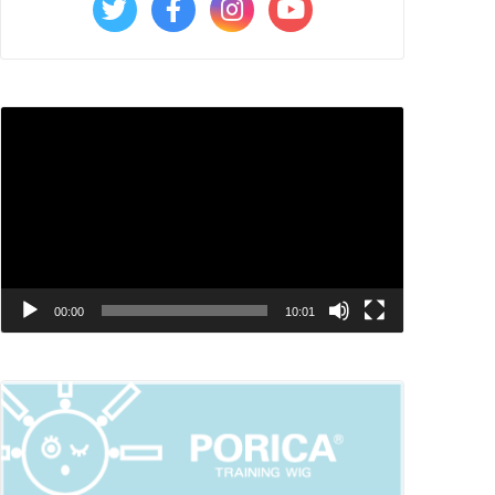
Video
Player
00:00
10:01