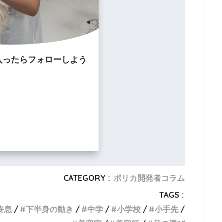
入ったらフォローしよう
CATEGORY :
ポリカ開発者コラム
TAGS :
終息
下半身の動き
中学
小学校
小手先