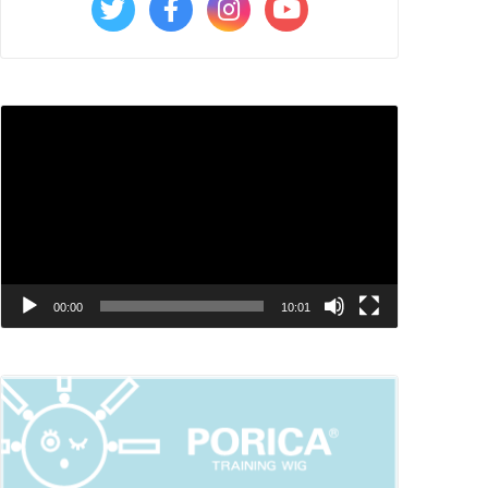
動
画
プ
レ
ー
ヤ
00:00
10:01
ー