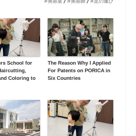
美容室
美容師
足の運び
rs School for
The Reason Why I Applied
aircutting,
For Patents on PORICA in
nd Coloring to
Six Countries